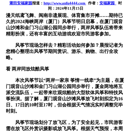
莆田安福家园
报道：
http://www.anfu4444.com
作者：
安福家园
时
间：2024年11月15日
漫天纸鸢飞舞、闽南非遗展现、体育集市开摊……期待已
久的2024海峡两岸（厦门）风筝节明日启幕，在厦门观音
山沙滩和金门习山湖公园同步举行，两岸风筝队伍将带来
精彩扮演，还有丰富的互动游戏欢迎市民游客参加。
风筝节现场怎样去？精彩活动如何参加？晨报记者为
您精心整理出风筝节期间赏识、游乐、购物、出行全攻
略。
看 两岸同放炫酷风筝
本次风筝节以“两岸一家亲 筝情一线牵”为主题，在厦
门观音山沙滩和金门习山湖公园同步举行，厦金两地将互
派交流队伍，一起带来壮观炫酷的大型软体风筝和特技风
筝扮演。据了解，厦门观音山沙滩风筝放飞时刻拟定为16
日、17日的10时至17时，但会根据天气情况实时调整完毕
时刻。
风筝节现场划分了放飞区，为了安全起见，市民游客
需在放飞区外赏识摄影或放飞风筝。根据天气预报，本周