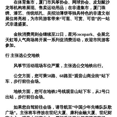
在体育集市，厦门市风筝协会、网球协会、皮划艇沙
龙等机构将展现、售卖运动用品；在非遗集市，厦门珠
绣、漆艺、传统纸扎、吴招治薄饼等独具特色的非遗文创
展位将亮相，为市民游客带来“可逛、可赏、可尝”的一站
式非遗盛宴。
金秋消费周则会继续至22日，星河cocopark、会展北
天虹等人气商场将开展一系列促消费活动，欢迎市民游客
参加。
行 主张选公交地铁
风筝节活动现场车位严重，主张选公交地铁出行。
公交方面，您可乘58路、68路至“观音山商业街”站下
车，步行前往会场。
地铁方面，您可在地铁2号线观音山站下车，从2号口
出站，步行前往会场。
如果您自驾前往会场，请导航至“中国少年先锋队队歌
广场”。主张将车停放在世纪大厦、康利金融大厦、世纪财