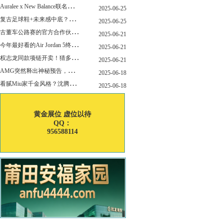
A
uralee x New Balance联名新作公布！主角是这双“小Miu Miu”？
2025-06-25
复
古足球鞋+未来感中底？Mizuno这次有点东西！
2025-06-25
古
董车公路赛的官方合作伙伴暨官方计时 非凡新作致敬竞速辉煌
2025-06-21
今
年最好看的Air Jordan 5终于公布发售日了！
2025-06-21
权
志龙同款项链开卖！猜多少钱？
2025-06-21
A
MG突然释出神秘预告，新电动超跑要来了？
2025-06-18
看
腻Miu家千金风格？沈腾的Miu系老干部更适合男生朋友！
2025-06-18
黄金展位 虚位以待
QQ：
956588114