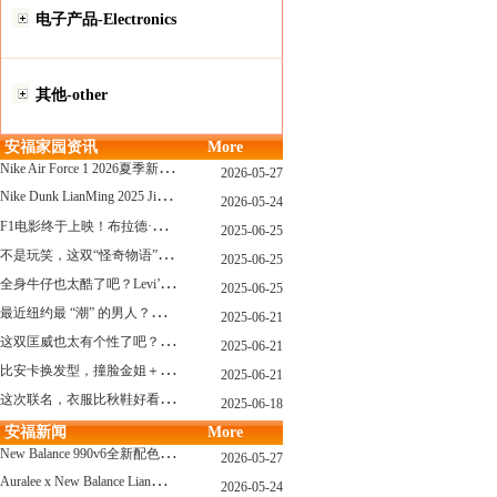
电子产品-Electronics
其他-other
安福家园资讯
More
N
ike Air Force 1 2026夏季新配色惊艳登场！经典鞋型焕发新生！
2026-05-27
N
ike Dunk LianMing 2025 JingDian XieXing ZaiCi HuiGui
2026-05-24
F
1电影终于上映！布拉德·皮特与汤姆·克鲁斯，时隔31年红毯重逢！
2025-06-25
不
是玩笑，这双“怪奇物语” x Nike Dunk 本该6年前就发售！
2025-06-25
全
身牛仔也太酷了吧？Levi’s x Nike 联名三件套来了！
2025-06-25
最
近纽约最 “潮” 的男人？布拉德·皮特这波时髦变身有点猛
2025-06-21
这
双匡威也太有个性了吧？TOYA HORIUCHI联名登场！
2025-06-21
比
安卡换发型，撞脸金姐＋朱莉？
2025-06-21
这
次联名，衣服比秋鞋好看？Nike x Patta 最新系列登场
2025-06-18
安福新闻
More
N
ew Balance 990v6全新配色发布！总统慢跑鞋再续传奇！
2026-05-27
A
uralee x New Balance LianMing Kuang Re Bu Jian
2026-05-24