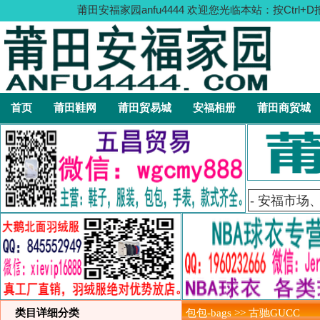
莆田安福家园anfu4444 欢迎您光临本站：按C
首页
莆田鞋网
莆田贸易城
安福相册
莆田商贸城
类目详细分类
包包-bags >> 古驰GUCC