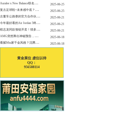
A
uralee x New Balance联名新作公布！主角是这双“小Miu Miu”？
2025-06-25
复
古足球鞋+未来感中底？Mizuno这次有点东西！
2025-06-25
古
董车公路赛的官方合作伙伴暨官方计时 非凡新作致敬竞速辉煌
2025-06-21
今
年最好看的Air Jordan 5终于公布发售日了！
2025-06-21
权
志龙同款项链开卖！猜多少钱？
2025-06-21
A
MG突然释出神秘预告，新电动超跑要来了？
2025-06-18
看
腻Miu家千金风格？沈腾的Miu系老干部更适合男生朋友！
2025-06-18
黄金展位 虚位以待
QQ：
956588114