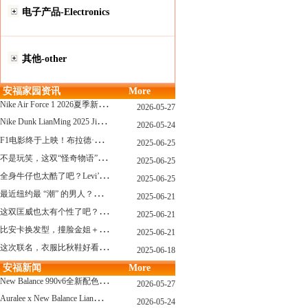
电子产品-Electronics
其他-other
安福家园资讯
More
N
ike Air Force 1 2026夏季新配色惊艳登场！经典鞋型焕发新生！
2026-05-27
N
ike Dunk LianMing 2025 JingDian XieXing ZaiCi HuiGui
2026-05-24
F
1电影终于上映！布拉德·皮特与汤姆·克鲁斯，时隔31年红毯重逢！
2025-06-25
不
是玩笑，这双“怪奇物语” x Nike Dunk 本该6年前就发售！
2025-06-25
全
身牛仔也太酷了吧？Levi’s x Nike 联名三件套来了！
2025-06-25
最
近纽约最 “潮” 的男人？布拉德·皮特这波时髦变身有点猛
2025-06-21
这
双匡威也太有个性了吧？TOYA HORIUCHI联名登场！
2025-06-21
比
安卡换发型，撞脸金姐＋朱莉？
2025-06-21
这
次联名，衣服比秋鞋好看？Nike x Patta 最新系列登场
2025-06-18
安福新闻
More
N
ew Balance 990v6全新配色发布！总统慢跑鞋再续传奇！
2026-05-27
A
uralee x New Balance LianMing Kuang Re Bu Jian
2026-05-24