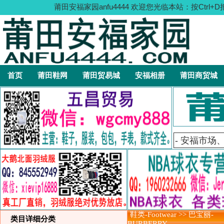
莆田安福家园anfu4444 欢迎您光临本站：按C
首页
莆田鞋网
莆田贸易城
安福相册
莆田商贸城
鞋类-Footwear >> 巴宝丽-
类目详细分类
BURBERRY