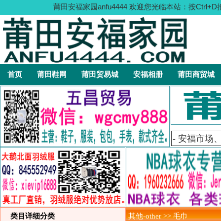
莆田安福家园anfu4444 欢迎您光临本站：按C
首页
莆田鞋网
莆田贸易城
安福相册
莆田商贸城
类目详细分类
其他-other >> 毛巾