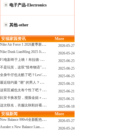
电子产品-Electronics
其他-other
安福家园资讯
More
N
ike Air Force 1 2026夏季新配色惊艳登场！经典鞋型焕发新生！
2026-05-27
N
ike Dunk LianMing 2025 JingDian XieXing ZaiCi HuiGui
2026-05-24
F
1电影终于上映！布拉德·皮特与汤姆·克鲁斯，时隔31年红毯重逢！
2025-06-25
不
是玩笑，这双“怪奇物语” x Nike Dunk 本该6年前就发售！
2025-06-25
全
身牛仔也太酷了吧？Levi’s x Nike 联名三件套来了！
2025-06-25
最
近纽约最 “潮” 的男人？布拉德·皮特这波时髦变身有点猛
2025-06-21
这
双匡威也太有个性了吧？TOYA HORIUCHI联名登场！
2025-06-21
比
安卡换发型，撞脸金姐＋朱莉？
2025-06-21
这
次联名，衣服比秋鞋好看？Nike x Patta 最新系列登场
2025-06-18
安福新闻
More
N
ew Balance 990v6全新配色发布！总统慢跑鞋再续传奇！
2026-05-27
A
uralee x New Balance LianMing Kuang Re Bu Jian
2026-05-24