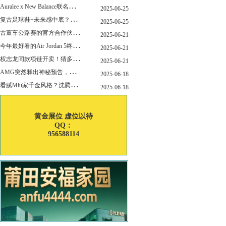
A
uralee x New Balance联名新作公布！主角是这双“小Miu Miu”？
2025-06-25
复
古足球鞋+未来感中底？Mizuno这次有点东西！
2025-06-25
古
董车公路赛的官方合作伙伴暨官方计时 非凡新作致敬竞速辉煌
2025-06-21
今
年最好看的Air Jordan 5终于公布发售日了！
2025-06-21
权
志龙同款项链开卖！猜多少钱？
2025-06-21
A
MG突然释出神秘预告，新电动超跑要来了？
2025-06-18
看
腻Miu家千金风格？沈腾的Miu系老干部更适合男生朋友！
2025-06-18
黄金展位 虚位以待
QQ：
956588114