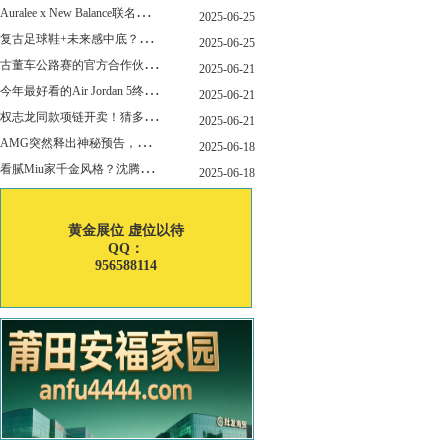
A
uralee x New Balance联名新作公布！主角是这双“小Miu Miu”？
2025-06-25
复
古足球鞋+未来感中底？Mizuno这次有点东西！
2025-06-25
古
董车公路赛的官方合作伙伴暨官方计时 非凡新作致敬竞速辉煌
2025-06-21
今
年最好看的Air Jordan 5终于公布发售日了！
2025-06-21
权
志龙同款项链开卖！猜多少钱？
2025-06-21
A
MG突然释出神秘预告，新电动超跑要来了？
2025-06-18
看
腻Miu家千金风格？沈腾的Miu系老干部更适合男生朋友！
2025-06-18
黄金展位 虚位以待
QQ：
956588114