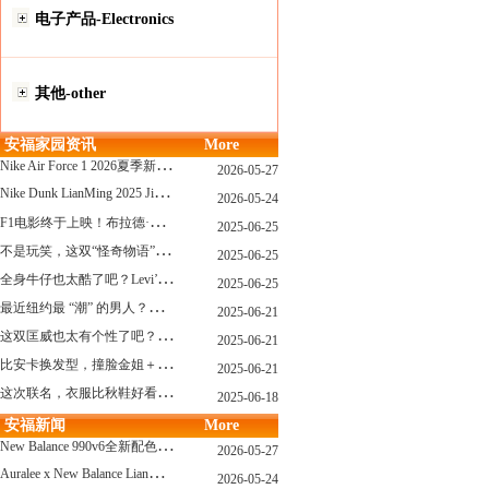
电子产品-Electronics
其他-other
安福家园资讯
More
N
ike Air Force 1 2026夏季新配色惊艳登场！经典鞋型焕发新生！
2026-05-27
N
ike Dunk LianMing 2025 JingDian XieXing ZaiCi HuiGui
2026-05-24
F
1电影终于上映！布拉德·皮特与汤姆·克鲁斯，时隔31年红毯重逢！
2025-06-25
不
是玩笑，这双“怪奇物语” x Nike Dunk 本该6年前就发售！
2025-06-25
全
身牛仔也太酷了吧？Levi’s x Nike 联名三件套来了！
2025-06-25
最
近纽约最 “潮” 的男人？布拉德·皮特这波时髦变身有点猛
2025-06-21
这
双匡威也太有个性了吧？TOYA HORIUCHI联名登场！
2025-06-21
比
安卡换发型，撞脸金姐＋朱莉？
2025-06-21
这
次联名，衣服比秋鞋好看？Nike x Patta 最新系列登场
2025-06-18
安福新闻
More
N
ew Balance 990v6全新配色发布！总统慢跑鞋再续传奇！
2026-05-27
A
uralee x New Balance LianMing Kuang Re Bu Jian
2026-05-24