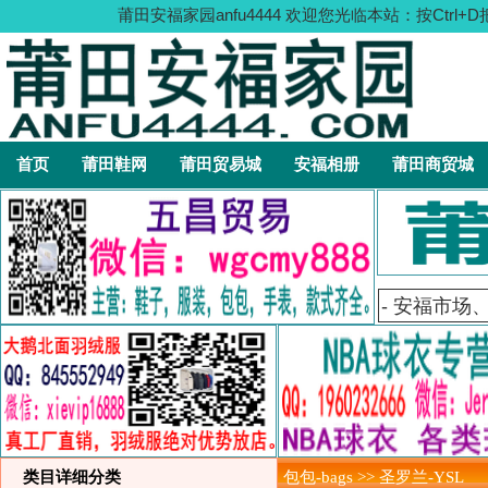
莆田安福家园anfu4444 欢迎您光临本站：按C
首页
莆田鞋网
莆田贸易城
安福相册
莆田商贸城
类目详细分类
包包-bags >> 圣罗兰-YSL